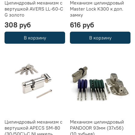
Цилиндровый механизм с
Механизм цилиндровый
вертушкой AVERS LL-60-C
Мaster Lock K300 к доп.
G золото
замку
308 руб
616 руб
В корзину
В корзину
Цилиндровый механизм с
Механизм цилиндровый
вертушкой APECS SM-80
PANDOOR 93мм (37x56)
(30/50C)-C NI никель
(10 зубьев)