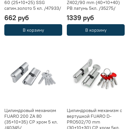
60 (25+10+25) SSG
Z402/90 mm (40+10+40)
сатин.золото 5 кл. /47933/
PB латунь 5кл. /35275/
662 руб
1339 руб
В корзину
В корзину
Цилиндровый механизм
Цилиндровый механизм с
FUARO 200 ZA 80
вертушкой FUARO D-
(35+10+35) CP хром 5 кл.
PRO502/70 mm
/40345/
(30+10+30) CP хром 5кл.