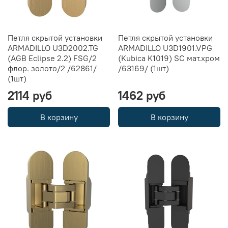
Петля скрытой установки
Петля скрытой установки
ARMADILLO U3D2002.TG
ARMADILLO U3D1901.VPG
(AGB Eclipse 2.2) FSG/2
(Kubica K1019) SC мат.хром
флор. золото/2 /62861/
/63169/ (1шт)
(1шт)
2114 руб
1462 руб
В корзину
В корзину