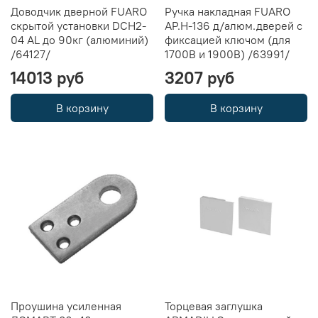
Доводчик дверной FUARO
Ручка накладная FUARO
скрытой установки DCH2-
AP.H-136 д/алюм.дверей с
04 AL до 90кг (алюминий)
фиксацией ключом (для
/64127/
1700В и 1900B) /63991/
14013 руб
3207 руб
В корзину
В корзину
Проушина усиленная
Торцевая заглушка