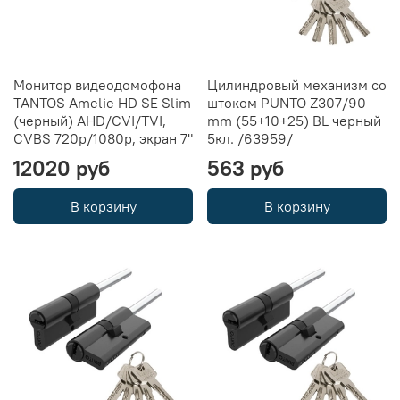
Монитор видеодомофона
Цилиндровый механизм со
TANTOS Amelie HD SE Slim
штоком PUNTO Z307/90
(черный) AHD/CVI/TVI,
mm (55+10+25) BL черный
CVBS 720p/1080p, экран 7"
5кл. /63959/
12020 руб
563 руб
В корзину
В корзину