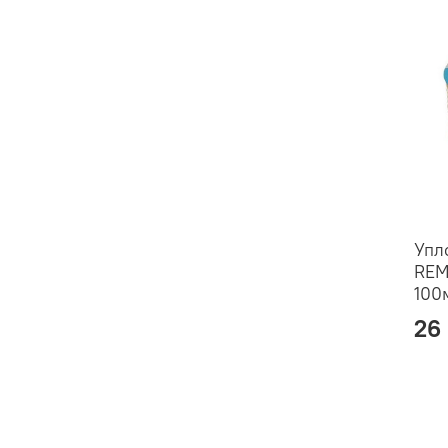
Упл
REM
100
26