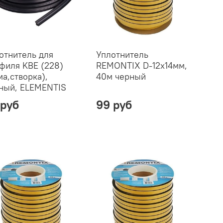
отнитель для
Уплотнитель
филя KBE (228)
REMONTIX D-12х14мм,
ма,створка),
40м черный
ный, ELEMENTIS
 руб
99 руб