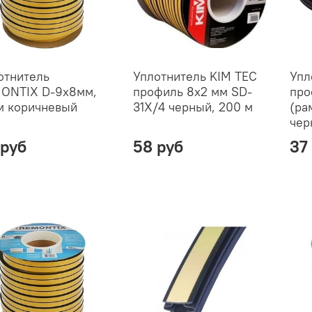
отнитель
Уплотнитель KIM TEC
Упл
ONTIX D-9х8мм,
профиль 8х2 мм SD-
про
м коричневый
31X/4 черный, 200 м
(ра
чер
 руб
58 руб
37