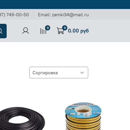
37) 749-00-50
Email: zamki34@mail.ru
0
0
0.00 руб