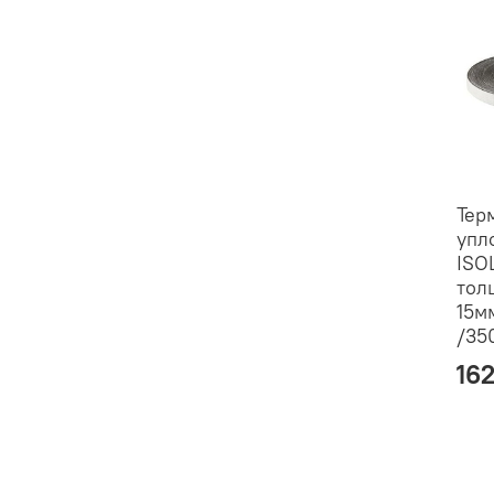
Тер
упл
ISO
тол
15м
/35
16