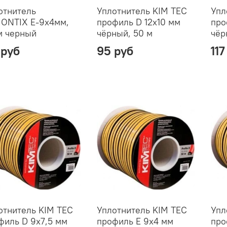
отнитель
Уплотнитель KIM TEC
Упл
ONTIX Е-9х4мм,
профиль D 12х10 мм
про
м черный
чёрный, 50 м
чёр
 руб
95 руб
117
отнитель KIM TEC
Уплотнитель KIM TEC
Упл
филь D 9х7,5 мм
профиль E 9х4 мм
про