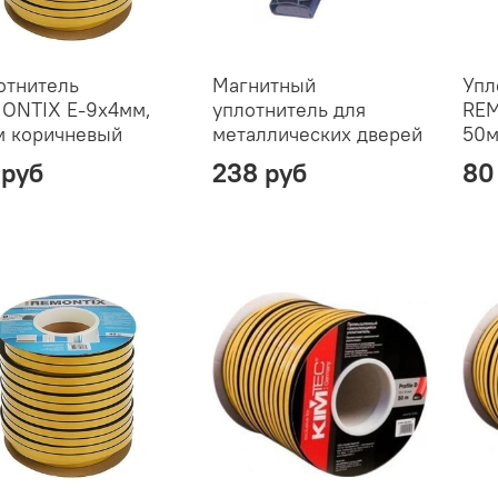
отнитель
Магнитный
Упл
ONTIX Е-9х4мм,
уплотнитель для
REM
м коричневый
металлических дверей
50м
 руб
238 руб
80