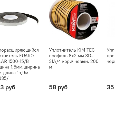
морасширяющийся
Уплотнитель KIM TEC
Упл
отнитель FUARO
профиль 8х2 мм SD-
про
LAR 1500-15/B
31A/4 коричневый, 200
чёр
щина 1,5мм,ширина
м
м,длина 15,9м
035/
23 руб
58 руб
35