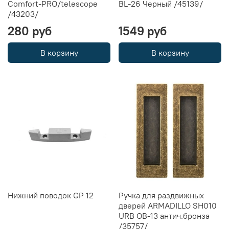
Comfort-PRO/telescope
BL-26 Черный /45139/
/43203/
280 руб
1549 руб
В корзину
В корзину
Нижний поводок GP 12
Ручка для раздвижных
дверей ARMADILLO SH010
URB OB-13 антич.бронза
/35757/