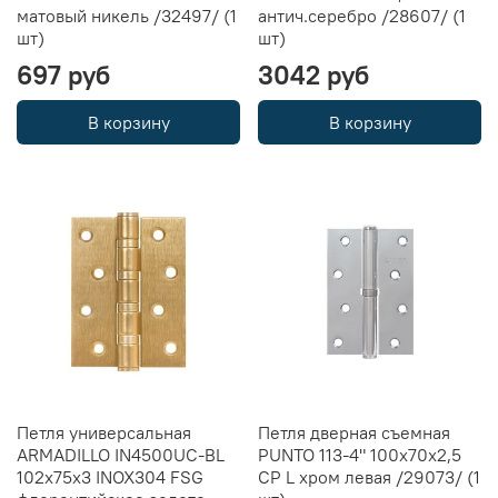
матовый никель /32497/ (1
антич.серебро /28607/ (1
шт)
шт)
697 руб
3042 руб
В корзину
В корзину
Петля универсальная
Петля дверная съемная
ARMADILLO IN4500UC-BL
PUNTO 113-4" 100х70х2,5
102x75x3 INOX304 FSG
CP L хром левая /29073/ (1