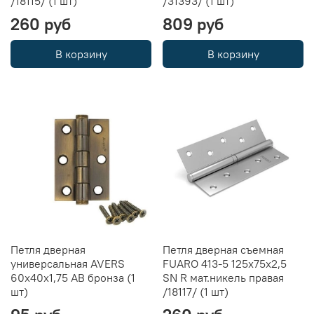
/18115/ (1 шт)
/31393/ (1 шт)
260 руб
809 руб
В корзину
В корзину
Петля дверная
Петля дверная съемная
универсальная AVERS
FUARO 413-5 125х75х2,5
60x40x1,75 AB бронза (1
SN R мат.никель правая
шт)
/18117/ (1 шт)