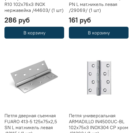
R10 102х76х3 INOX
PN L мат.никель левая
нержавейка /44603/ (1 шт)
/29069/ (1 шт)
286 руб
161 руб
В корзину
В корзину
Петля дверная съемная
Петля универсальная
FUARO 413-5 125х75х2,5
ARMADILLO IN4500UC-BL
SN L мат.никель левая
102x75x3 INOX304 CP хром