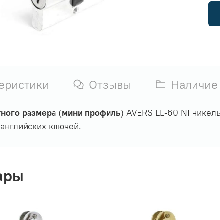
еристики
Отзывы
Наличие
тного размера
(
мини профиль
) AVERS LL-60 NI никел
 английских ключей.
ары