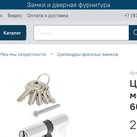
Замки и дверная фурнитура
и
Видео
Оплата и доставка
+7 (9
Каталог
Мех-мы секретности
Цилиндры врезных замков
Ар
Ц
м
6
2