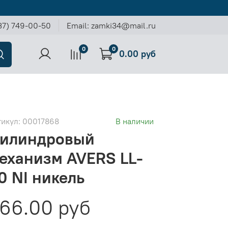
37) 749-00-50
Email: zamki34@mail.ru
0
0
0.00 руб
тикул:
00017868
В наличии
илиндровый
еханизм AVERS LL-
0 NI никель
66.00 руб