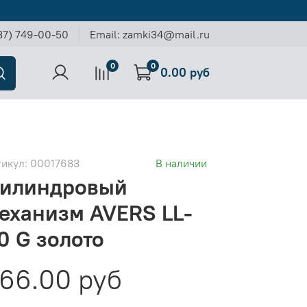
37) 749-00-50
Email: zamki34@mail.ru
0
0
0.00 руб
тикул:
00017683
В наличии
илиндровый
еханизм AVERS LL-
0 G золото
66.00 руб