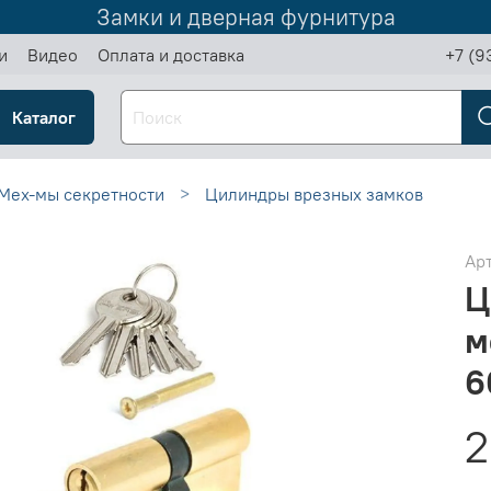
Замки и дверная фурнитура
и
Видео
Оплата и доставка
+7 (9
Каталог
Мех-мы секретности
Цилиндры врезных замков
Ар
Ц
м
6
2