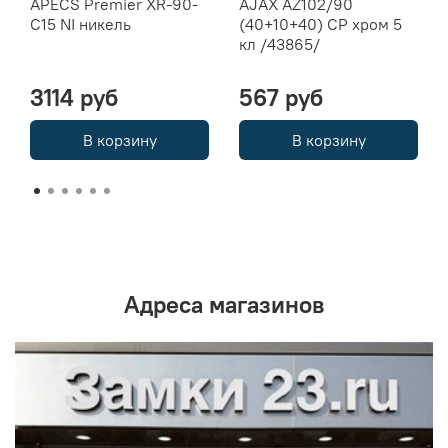
APECS Premier XR-90-
AJAX AZ102/90
C15 NI никель
(40+10+40) CP хром 5
кл /43865/
3114 руб
567 руб
В корзину
В корзину
Адреса магазинов