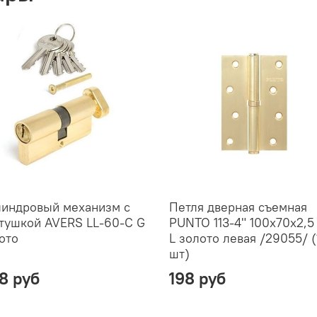
индровый механизм с
Петля дверная съемная
тушкой AVERS LL-60-C G
PUNTO 113-4" 100х70х2,5
ото
L золото левая /29055/ (
шт)
8 руб
198 руб