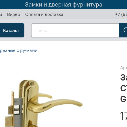
Замки и дверная фурнитура
и
Видео
Оплата и доставка
+7 (9
Каталог
резные с ручками
Ар
З
С
G
1