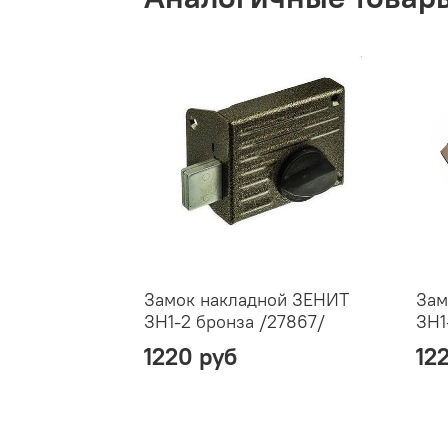
Замок накладной ЗЕНИТ
Зам
ЗН1-2 бронза /27867/
ЗН1
1220 руб
12