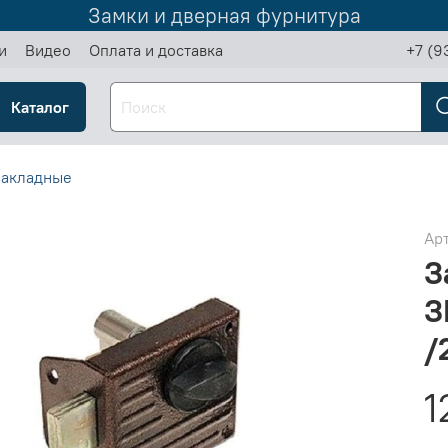
Замки и дверная фурнитура
и
Видео
Оплата и доставка
+7 (9
Каталог
накладные
Ар
З
З
/
1