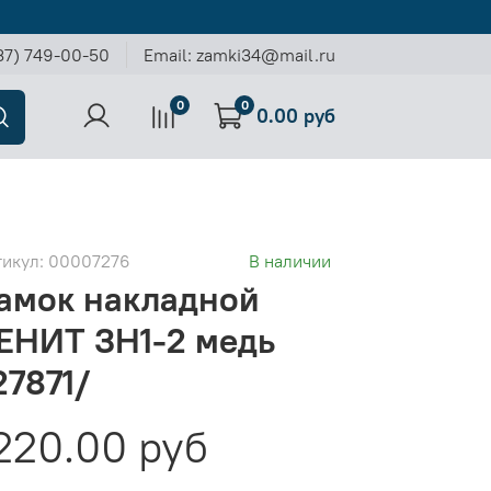
37) 749-00-50
Email: zamki34@mail.ru
0
0
0.00 руб
тикул:
00007276
В наличии
амок накладной
ЕНИТ ЗН1-2 медь
27871/
220.00 руб