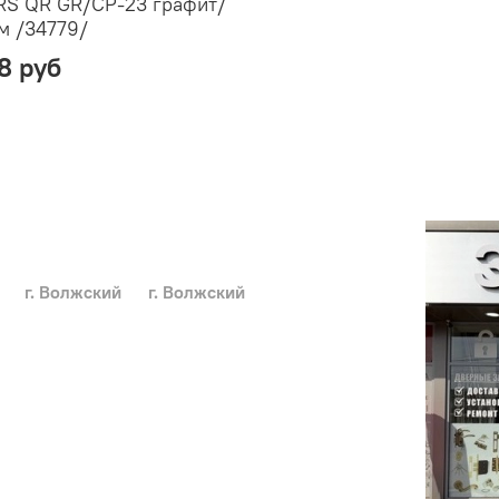
S QR GR/CP-23 графит/
м /34779/
28 руб
г. Волжский
г. Волжский