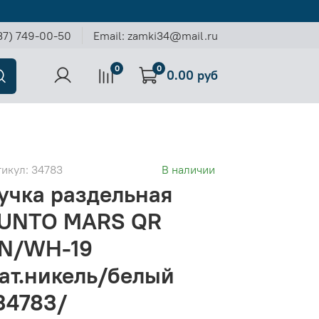
37) 749-00-50
Email: zamki34@mail.ru
0
0
0.00 руб
тикул:
34783
В наличии
учка раздельная
UNTO MARS QR
N/WH-19
ат.никель/белый
34783/