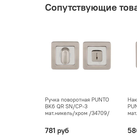
Сопутствующие тов
Ручка поворотная PUNTO
Нак
BK6 QR SN/CP-3
PUN
мат.никель/хром /34709/
мат
781 руб
58