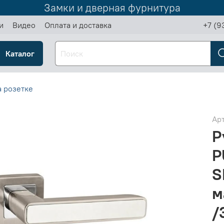
Замки и дверная фурнитура
и
Видео
Оплата и доставка
+7 (9
Каталог
а розетке
Ар
Р
P
S
м
/