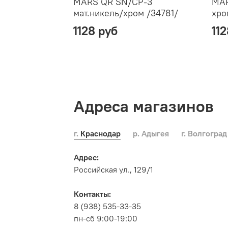
MARS QR SN/CP-3
MAR
мат.никель/хром /34781/
хро
1128 руб
11
Адреса магазинов
г. Краснодар
р. Адыгея
г. Волгоград
Адрес:
Российская ул., 129/1
Контакты:
8 (938) 535-33-35
пн-сб 9:00-19:00