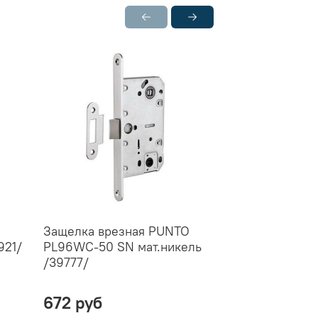
Защелка врезная PUNTO
Петля дверна
921/
PL96WC-50 SN мат.никель
универсальна
/39777/
100х70х2,5 PN
/29135/ (1 шт)
672 руб
161 руб