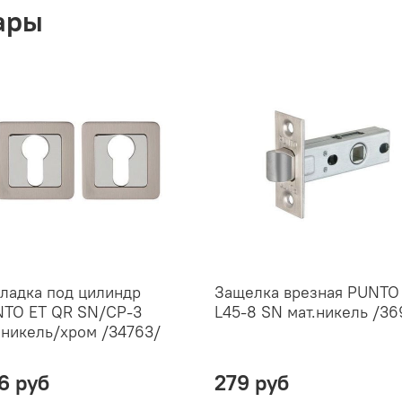
ары
ладка под цилиндр
Защелка врезная PUNTO
TO ET QR SN/CP-3
L45-8 SN мат.никель /36
.никель/хром /34763/
6 руб
279 руб