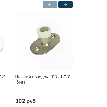
02)
Нижний поводок E03 (J-03)
Нижний напр
16мм
ролик ARMAD
PRO/telescop
302 руб
280 руб