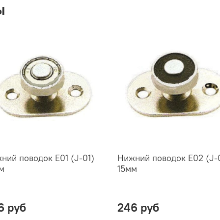
ы
ний поводок E01 (J-01)
Нижний поводок E02 (J-
м
15мм
6 руб
246 руб