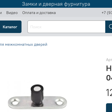
Замки и дверная фурнитура
и
Видео
Оплата и доставка
+7 (9
Каталог
ля межкомнатных дверей
Ар
Н
0
1