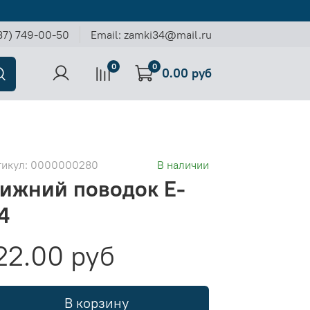
37) 749-00-50
Email: zamki34@mail.ru
0
0
0.00 руб
тикул:
0000000280
В наличии
ижний поводок E-
4
22.00 руб
В корзину