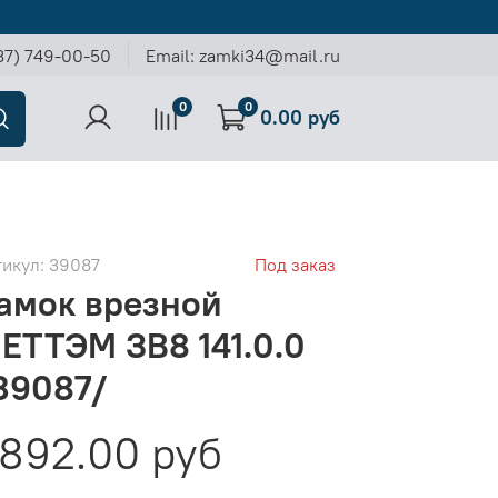
37) 749-00-50
Email: zamki34@mail.ru
0
0
0.00 руб
тикул:
39087
Под заказ
амок врезной
ЕТТЭМ ЗВ8 141.0.0
39087/
892.00 руб