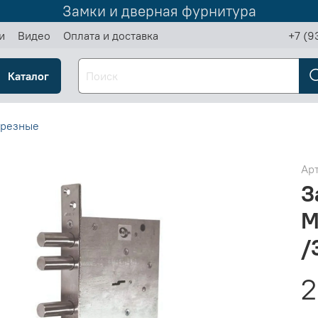
Замки и дверная фурнитура
и
Видео
Оплата и доставка
+7 (9
Каталог
врезные
Ар
З
М
/
2