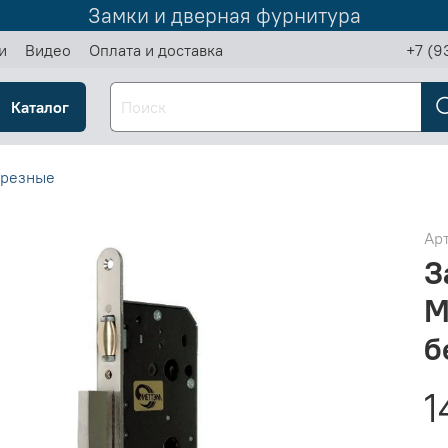
Замки и дверная фурнитура
и
Видео
Оплата и доставка
+7 (9
Каталог
врезные
Ар
З
М
б
1