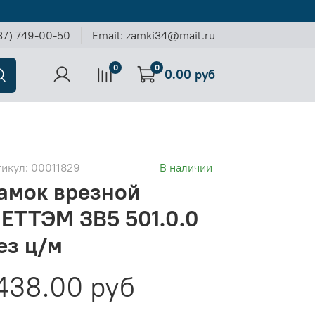
37) 749-00-50
Email: zamki34@mail.ru
0
0
0.00 руб
тикул:
00011829
В наличии
амок врезной
ЕТТЭМ ЗВ5 501.0.0
ез ц/м
438.00 руб