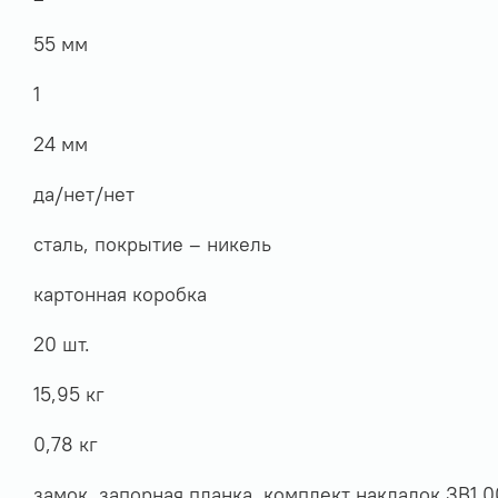
55 мм
1
24 мм
да/нет/нет
сталь, покрытие – никель
картонная коробка
20 шт.
15,95 кг
0,78 кг
замок, запорная планка, комплект накладок ЗВ1.0