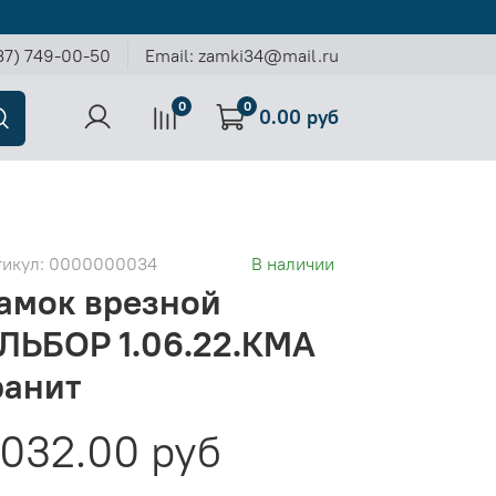
37) 749-00-50
Email: zamki34@mail.ru
0
0
0.00 руб
тикул:
0000000034
В наличии
амок врезной
ЛЬБОР 1.06.22.КМА
ранит
032.00 руб