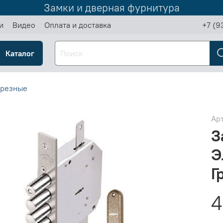
Замки и дверная фурнитура
и
Видео
Оплата и доставка
+7 (9
Каталог
врезные
Ар
З
Э
Г
4