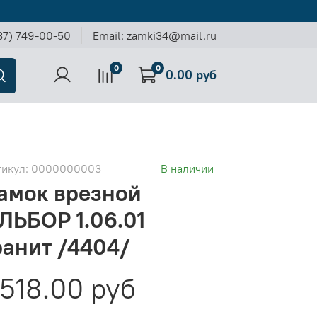
37) 749-00-50
Email: zamki34@mail.ru
0
0
0.00 руб
тикул:
0000000003
В наличии
амок врезной
ЛЬБОР 1.06.01
ранит /4404/
518.00 руб