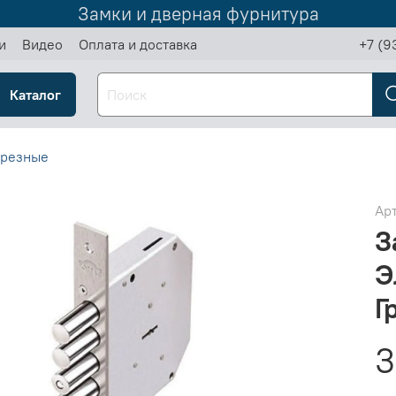
Замки и дверная фурнитура
и
Видео
Оплата и доставка
+7 (9
Каталог
врезные
Ар
З
Э
Г
3