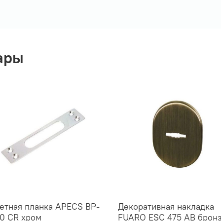
ары
етная планка APECS BP-
Декоративная накладка
0 CR хром
FUARO ESC 475 AB брон