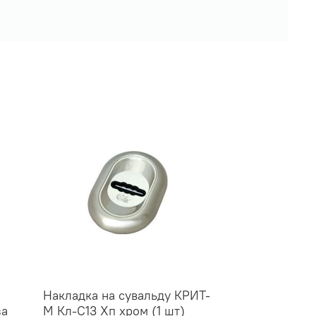
Накладка на сувальду КРИТ-
за
М Кл-С13 Хп хром (1 шт)