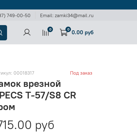
37) 749-00-50
Email: zamki34@mail.ru
0
0
0.00 руб
тикул:
00018317
Под заказ
амок врезной
PECS T-57/S8 CR
ром
715.00 руб