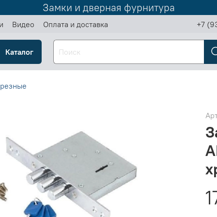
Замки и дверная фурнитура
и
Видео
Оплата и доставка
+7 (9
Каталог
врезные
Ар
З
A
х
1