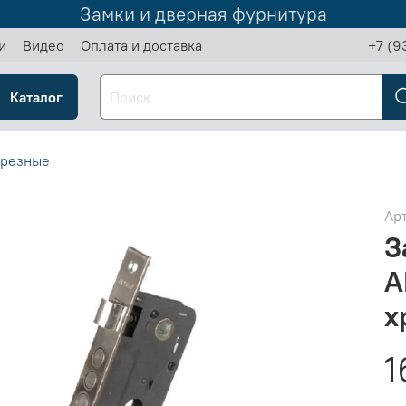
Замки и дверная фурнитура
и
Видео
Оплата и доставка
+7 (9
Каталог
врезные
Ар
З
A
х
1