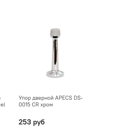
я
Упор дверной APECS DS-
el
0015 CR хром
253 руб