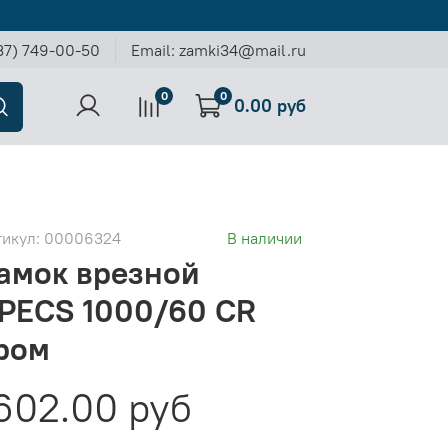
37) 749-00-50
Email: zamki34@mail.ru
0
0
0.00 руб
тикул:
00006324
В наличии
амок врезной
PECS 1000/60 CR
ром
602.00 руб