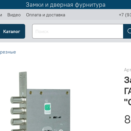
Замки и дверная фурнитура
и
Видео
Оплата и доставка
+7 (9
Каталог
врезные
Ар
З
Г
"
8