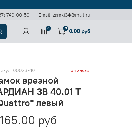
37) 749-00-50
Email: zamki34@mail.ru
0
0
0.00 руб
тикул:
00023740
Под заказ
амок врезной
АРДИАН ЗВ 40.01 Т
Quattro" левый
165.00 руб