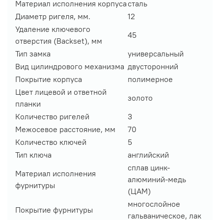
Материал исполнения корпуса
сталь
Диаметр ригеля, мм.
12
Удаление ключевого
45
отверстия (Backset), мм
Тип замка
универсальный
Вид цилиндрового механизма
двусторонний
Покрытие корпуса
полимерное
Цвет лицевой и ответной
золото
планки
Количество ригелей
3
Межосевое расстояние, мм
70
Количество ключей
5
Тип ключа
английский
сплав цинк-
Материал исполнения
алюминий-медь
фурнитуры
(ЦАМ)
многослойное
Покрытие фурнитуры
гальваническое, лак