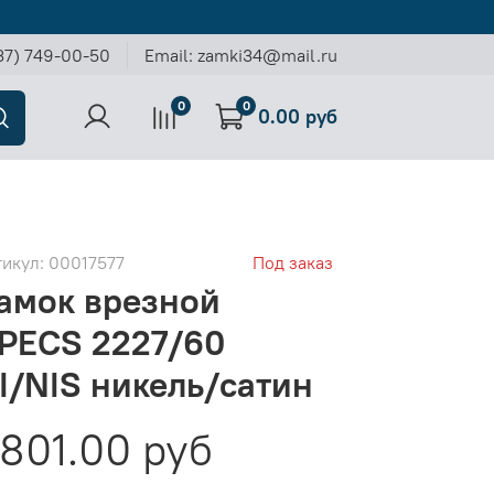
37) 749-00-50
Email: zamki34@mail.ru
0
0
0.00 руб
тикул:
00017577
Под заказ
амок врезной
PECS 2227/60
I/NIS никель/сатин
801.00 руб