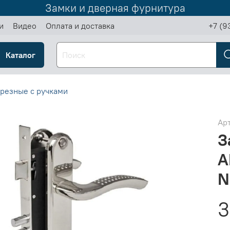
Замки и дверная фурнитура
и
Видео
Оплата и доставка
+7 (9
Каталог
резные с ручками
Ар
З
A
N
3