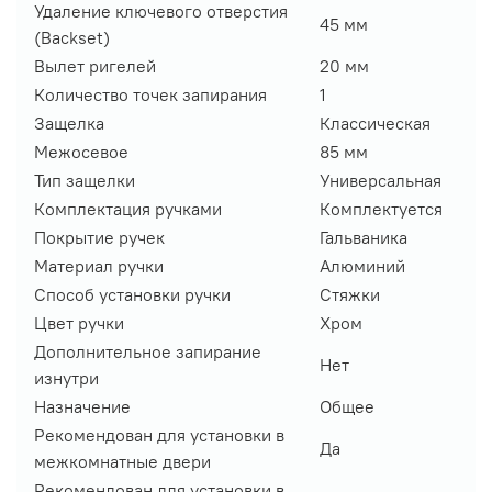
Удаление ключевого отверстия
45 мм
(Backset)
Вылет ригелей
20 мм
Количество точек запирания
1
Защелка
Классическая
Межосевое
85 мм
Тип защелки
Универсальная
Комплектация ручками
Комплектуется
Покрытие ручек
Гальваника
Материал ручки
Алюминий
Способ установки ручки
Стяжки
Цвет ручки
Хром
Дополнительное запирание
Нет
изнутри
Назначение
Общее
Рекомендован для установки в
Да
межкомнатные двери
Рекомендован для установки в