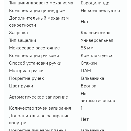
Тип цилиндрового механизма
Евроцилиндр
Комплектация цилиндром
Не комплектуется
Дополнительный механизм
Нет
секретности
Защелка
Классическая
Тип защелки
Универсальная
Межосевое расстояние
55 мм
Комплектация ручками
Комплектуется
Способ установки ручки
Стяжки
Материал ручки
ЦАМ
Покрытие ручек
Гальваника
Цвет ручки
Бронза
Не
Автоматическое запирание
автоматическое
Количество точек запирания
1
Дополнительное запирание
Нет
изнутри
Покрытие лицевой планки
Гальваника