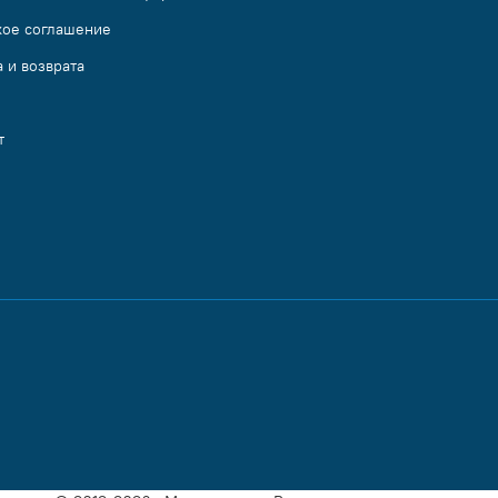
кое соглашение
 и возврата
т