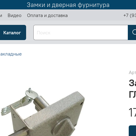
Замки и дверная фурнитура
и
Видео
Оплата и доставка
+7 (9
Каталог
накладные
Ар
З
Г
1