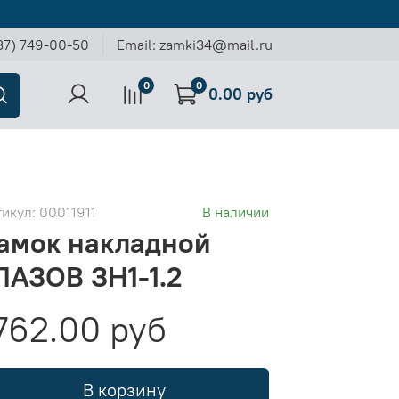
37) 749-00-50
Email: zamki34@mail.ru
0
0
0.00 руб
тикул:
00011911
В наличии
амок накладной
ЛАЗОВ ЗН1-1.2
762.00 руб
В корзину