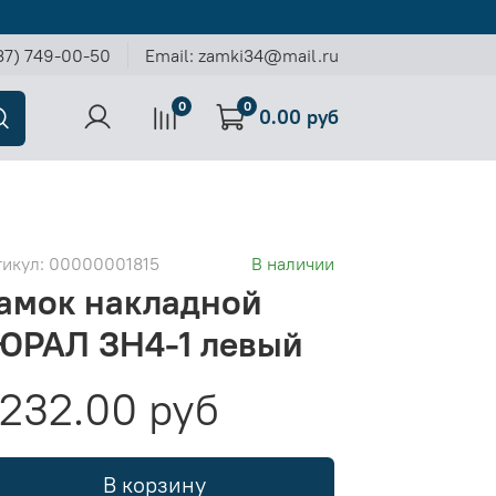
37) 749-00-50
Email: zamki34@mail.ru
0
0
0.00 руб
тикул:
00000001815
В наличии
амок накладной
ЮРАЛ ЗН4-1 левый
232.00 руб
В корзину