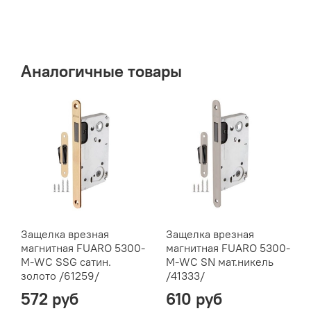
Аналогичные товары
Защелка врезная
Защелка врезная
магнитная FUARO 5300-
магнитная FUARO 5300-
M-WС SSG сатин.
M-WС SN мат.никель
золото /61259/
/41333/
572 руб
610 руб