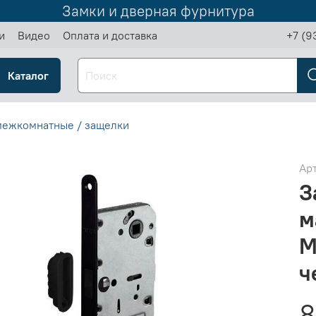
Замки и дверная фурнитура
и
Видео
Оплата и доставка
+7 (9
Каталог
межкомнатные / защелки
Ар
З
м
M
ч
8