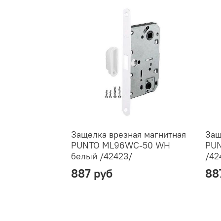
Защелка врезная магнитная
Защ
PUNTO ML96WC-50 WH
PUN
белый /42423/
/42
887 руб
88