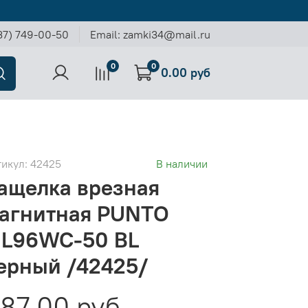
37) 749-00-50
Email: zamki34@mail.ru
0
0
0.00 руб
тикул:
42425
В наличии
ащелка врезная
агнитная PUNTO
L96WC-50 BL
ерный /42425/
87.00 руб