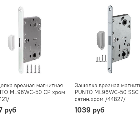
елка врезная магнитная
Защелка врезная магнит
TO ML96WC-50 CP хром
PUNTO ML96WC-50 SSC
421/
сатин.хром /44827/
7 руб
1039 руб