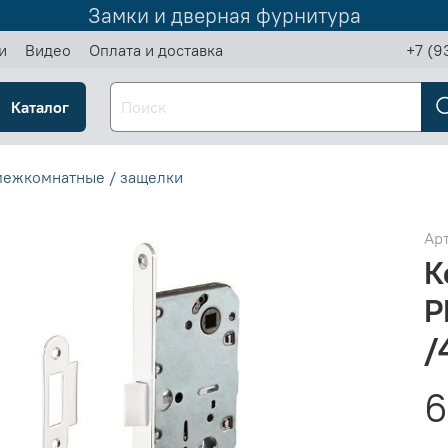
Замки и дверная фурнитура
и
Видео
Оплата и доставка
+7 (9
Каталог
межкомнатные / защелки
Ар
К
P
/
6