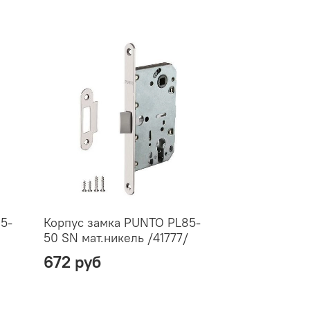
5-
Корпус замка PUNTO PL85-
50 SN мат.никель /41777/
672 руб