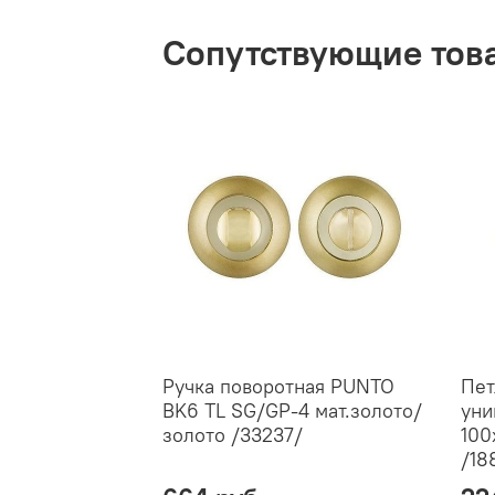
Сопутствующие тов
Ручка поворотная PUNTO
Пет
BK6 TL SG/GP-4 мат.золото/
уни
золото /33237/
100
/18