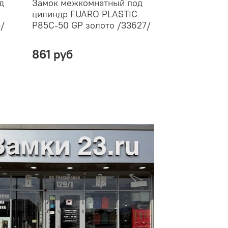
д
Замок межкомнатный под
Замок межко
цилиндр FUARO PLASTIC
цилиндр FUA
/
P85C-50 GP золото /33627/
P85C-50 AB б
861 руб
861 руб