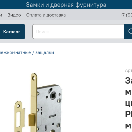
Замки и дверная фурнитура
и
Видео
Оплата и доставка
+7 (9
Каталог
межкомнатные / защелки
Ар
З
м
ц
P
м