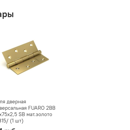
ары
ля дверная
версальная FUARO 2BB
x75x2,5 SB мат.золото
815/ (1 шт)