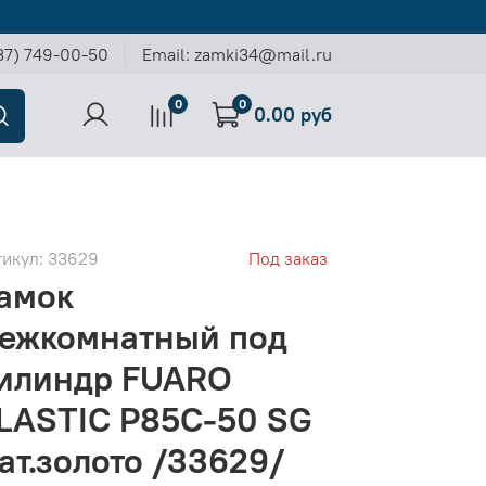
37) 749-00-50
Email: zamki34@mail.ru
0
0
0.00 руб
тикул:
33629
Под заказ
амок
ежкомнатный под
илиндр FUARO
LASTIC P85C-50 SG
ат.золото /33629/