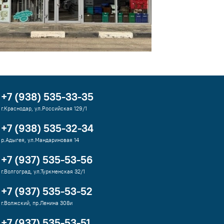
+7 (938) 535-33-35
г.Краснодар, ул.Российская 129/1
+7 (938) 535-32-34
р.Адыгея, ул.Мандариновая 14
+7 (937) 535-53-56
г.Волгоград, ул.Туркменская 32/1
+7 (937) 535-53-52
г.Волжский, пр.Ленина 308и
+7 (937) 535-53-51