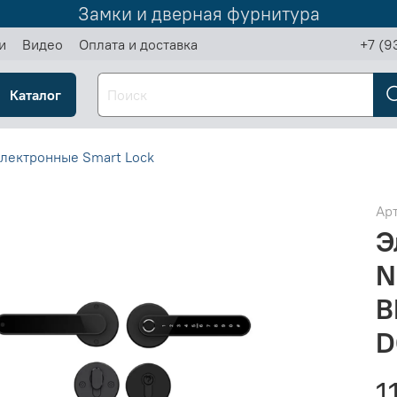
Замки и дверная фурнитура
и
Видео
Оплата и доставка
+7 (9
Каталог
лектронные Smart Lock
Ар
Э
N
B
D
1