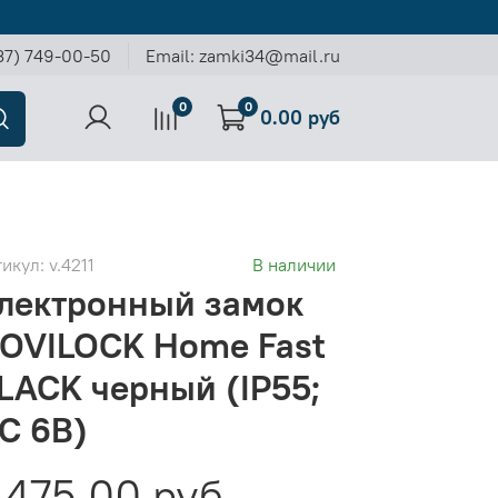
37) 749-00-50
Email: zamki34@mail.ru
0
0
0.00 руб
тикул:
v.4211
В наличии
лектронный замок
OVILOCK Home Fast
LACK черный (IP55;
C 6В)
1475.00 руб