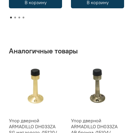
В корзину
В корзину
Аналогичные товары
Упор дверной
Упор дверной
ARMADILLO DH033ZA
ARMADILLO DH033ZA
SG мат.золото /15120/
АВ бронза /15104/