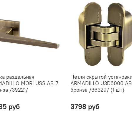
ка раздельная
Петля скрытой установк
ADILLO MORI USS AB-7
ARMADILLO U3D6000 AB
нза /39221/
бронза /36329/ (1 шт)
35 руб
3798 руб