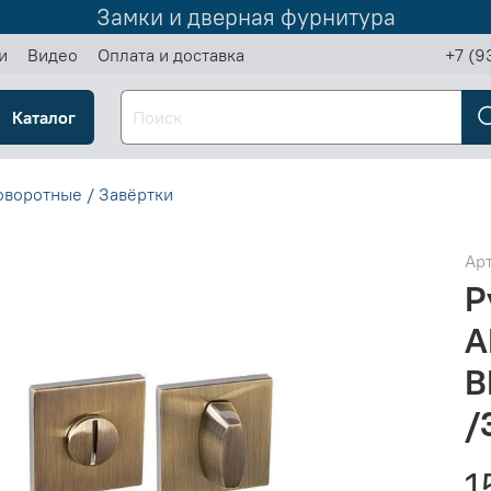
Замки и дверная фурнитура
и
Видео
Оплата и доставка
+7 (9
Каталог
оворотные / Завёртки
Ар
Р
A
B
/
1