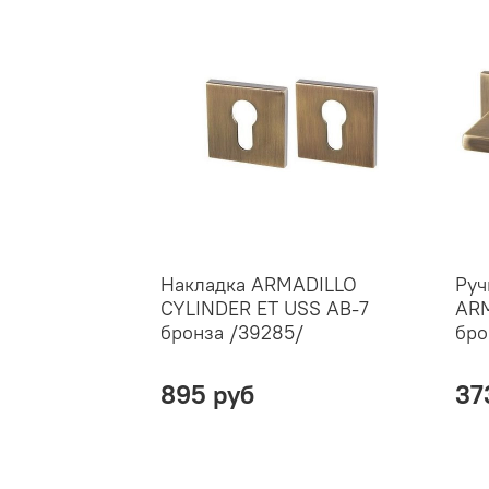
Накладка ARMADILLO
Руч
CYLINDER ET USS AB-7
ARM
бронза /39285/
бро
895 руб
37