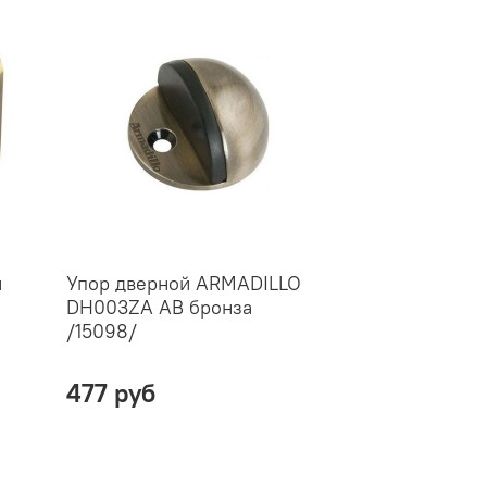
и
Упор дверной ARMADILLO
Замок межко
DH003ZA АВ бронза
WC MEDIANA 
/15098/
B06102.50.12.
(антич.бронза
477 руб
3926 руб