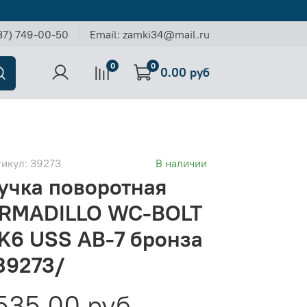
37) 749-00-50
Email: zamki34@mail.ru
0
0
0.00 руб
тикул:
39273
В наличии
учка поворотная
RMADILLO WC-BOLT
K6 USS AB-7 бронза
39273/
535.00 руб