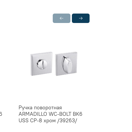
Ручка поворотная
Ручка поворо
6
ARMADILLO WC-BOLT BK6
ARMADILLO W
USS CP-8 хром /39263/
USS MWSC-33
тисненый /39