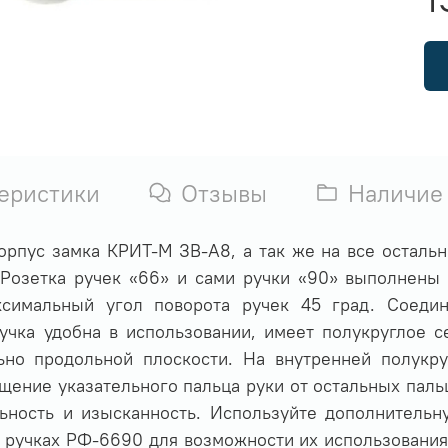
еристики
Отзывы
Наличие
корпус замка КРИТ-М ЗВ-А8
, а так же на все осталь
 Розетка ручек «66» и сами ручки «90» выполнены
ксимальный угол поворота ручек 45 град. Соеди
учка удобна в использовании, имеет полукруглое с
ьно продольной плоскости. На внутренней полукр
щение указательного пальца руки от остальных паль
льность и изысканность. Используйте дополнительн
в ручках РФ-6690 для возможности их использовани