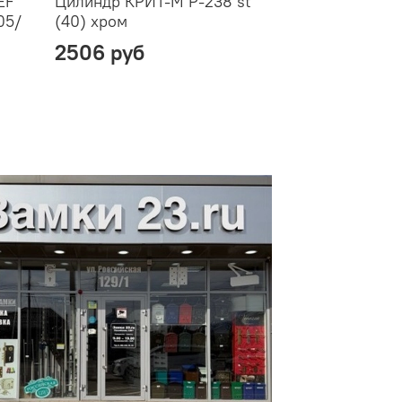
EF
Цилиндр КРИТ-М Р-238 st
05/
(40) хром
2506 руб