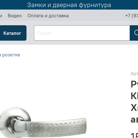
Замки и дверная фурнитура
и
Видео
Оплата и доставка
+7 (9
Каталог
а розетке
Ар
Р
К
Х
а
1