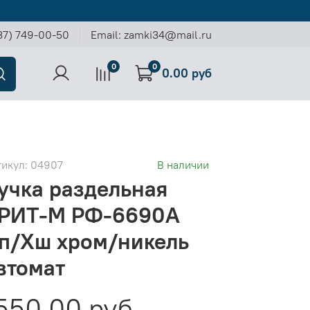
37) 749-00-50
Email: zamki34@mail.ru
0
0
0.00 руб
тикул:
04907
В наличии
учка раздельная
РИТ-М РФ-6690А
п/Хш хром/никель
втомат
550.00 руб