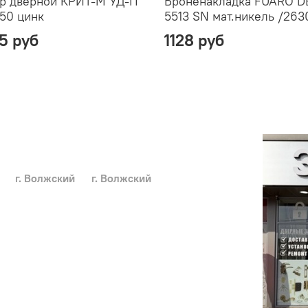
р дверной КРИТ-М УД-П
Броненакладка FUARO D
50 цинк
5513 SN мат.никель /263
5 руб
1128 руб
г. Волжский
г. Волжский