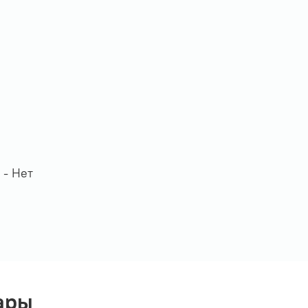
 -
Нет
ары