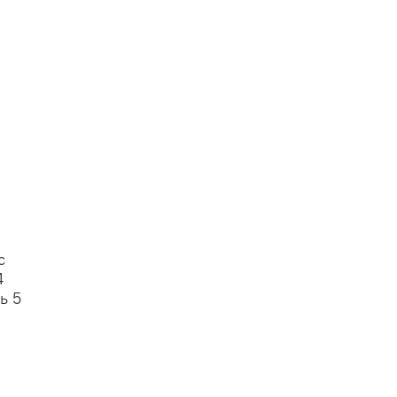
с
4
ь 5