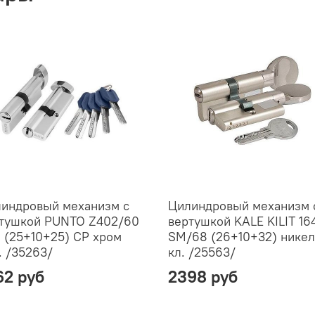
индровый механизм с
Цилиндровый механизм 
тушкой PUNTO Z402/60
вертушкой KALE KILIT 16
(25+10+25) CP хром
SM/68 (26+10+32) никел
. /35263/
кл. /25563/
62 руб
2398 руб