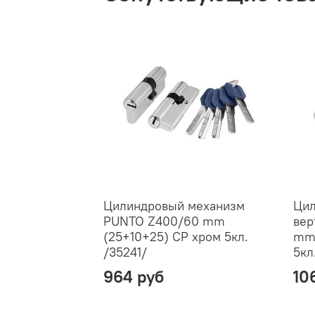
Цилиндровый механизм
Цил
PUNTO Z400/60 mm
вер
(25+10+25) CP хром 5кл.
mm 
/35241/
5кл
964 руб
10