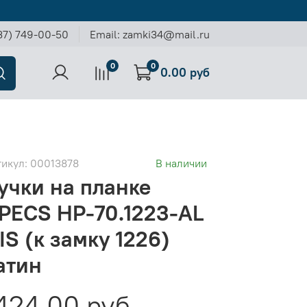
37) 749-00-50
Email: zamki34@mail.ru
0
0
0.00 руб
тикул:
00013878
В наличии
учки на планке
PECS HP-70.1223-AL
IS (к замку 1226)
атин
424.00 руб