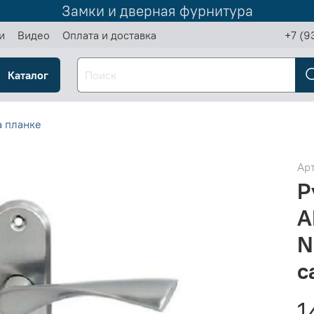
Замки и дверная фурнитура
и
Видео
Оплата и доставка
+7 (9
Каталог
а планке
Ар
Р
A
N
с
1