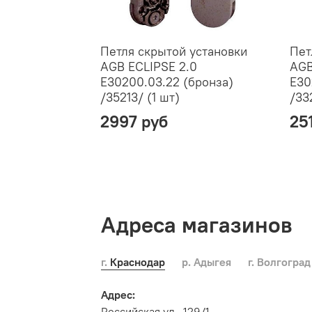
Петля скрытой установки
Пет
AGB ECLIPSE 2.0
AGB
E30200.03.22 (бронза)
E30
/35213/ (1 шт)
/33
2997 руб
25
Адреса магазинов
г. Краснодар
р. Адыгея
г. Волгоград
Адрес:
Российская ул., 129/1