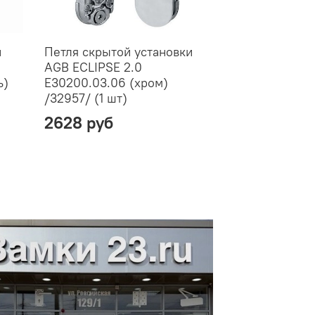
и
Петля скрытой установки
Петля скрыто
AGB ECLIPSE 2.0
AGB ECLIPSE 
ь)
E30200.03.06 (хром)
E30200.03.93
/32957/ (1 шт)
/39667/ (1 шт
2628 руб
3083 руб