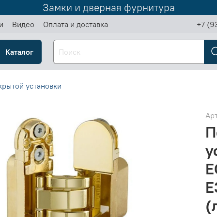
Замки и дверная фурнитура
и
Видео
Оплата и доставка
+7 (9
Каталог
крытой установки
Ар
П
у
E
E
(