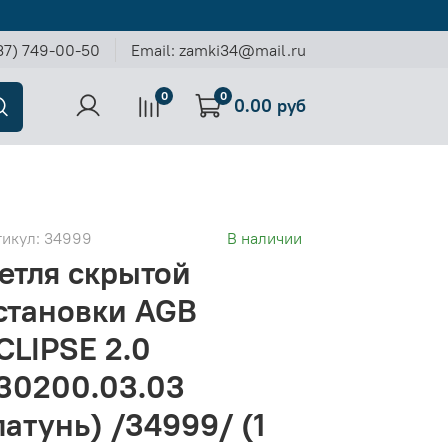
37) 749-00-50
Email: zamki34@mail.ru
0
0
0.00 руб
тикул:
34999
В наличии
етля скрытой
становки AGB
CLIPSE 2.0
30200.03.03
латунь) /34999/ (1