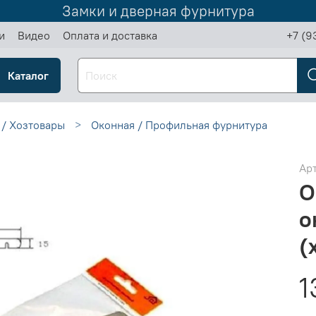
Замки и дверная фурнитура
и
Видео
Оплата и доставка
+7 (9
Каталог
 / Хозтовары
Оконная / Профильная фурнитура
Ар
О
о
(
1