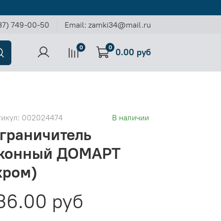
37) 749-00-50
Email: zamki34@mail.ru
0
0
0.00 руб
тикул:
002024474
В наличии
граничитель
конный ДОМАРТ
хром)
36.00 руб