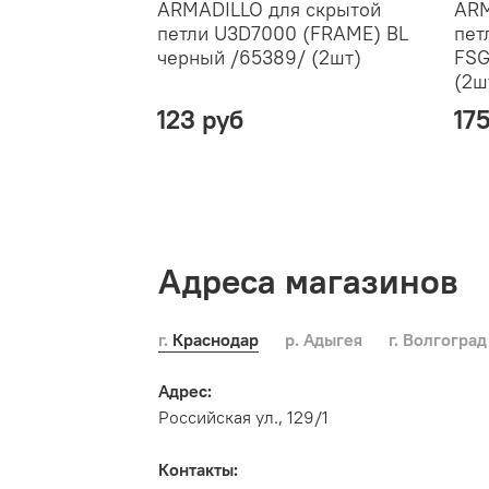
ARMADILLO для скрытой
ARM
петли U3D7000 (FRAME) BL
пет
черный /65389/ (2шт)
FSG
(2ш
123 руб
17
Адреса магазинов
г. Краснодар
р. Адыгея
г. Волгоград
Адрес:
Российская ул., 129/1
Контакты: