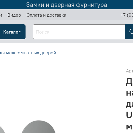
Замки и дверная фурнитура
и
Видео
Оплата и доставка
+7 (9
Каталог
ля межкомнатных дверей
Ар
Д
н
д
U
м