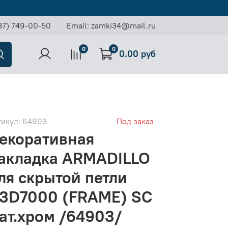
37) 749-00-50
Email: zamki34@mail.ru
0
0
0.00 руб
тикул:
64903
Под заказ
екоративная
акладка ARMADILLO
ля скрытой петли
3D7000 (FRAME) SC
ат.хром /64903/