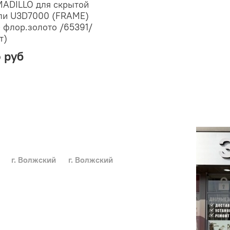
ADILLO для скрытой
ли U3D7000 (FRAME)
 флор.золото /65391/
т)
5 руб
г. Волжский
г. Волжский