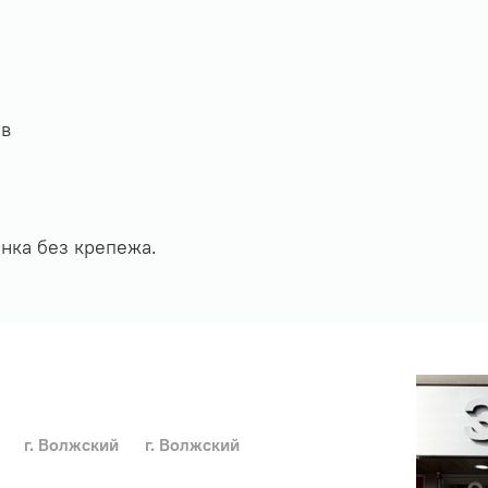
ов
анка без крепежа.
г. Волжский
г. Волжский