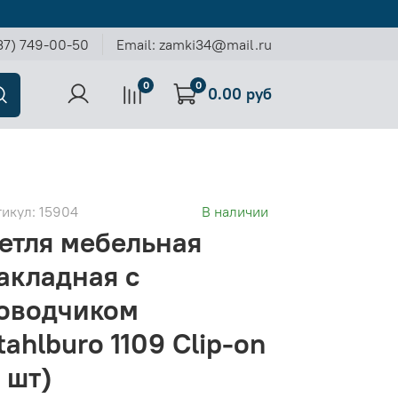
37) 749-00-50
Email: zamki34@mail.ru
0
0
0.00 руб
тикул:
15904
В наличии
етля мебельная
акладная с
оводчиком
tahlburo 1109 Clip-on
1 шт)