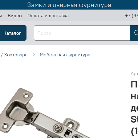
Замки и дверная фурнитура
и
Видео
Оплата и доставка
+7 (9
Каталог
 / Хозтовары
Мебельная фурнитура
Ар
П
н
д
S
(