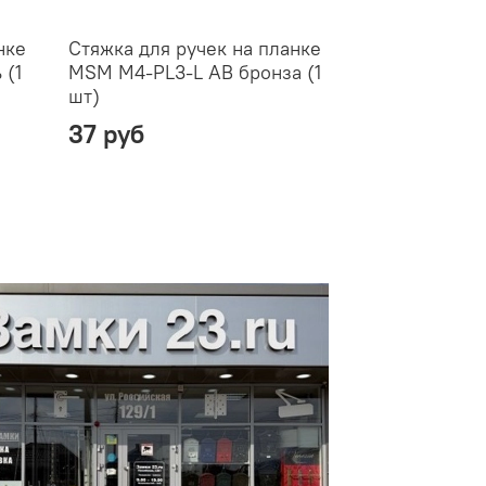
нке
Стяжка для ручек на планке
Стяжка для р
 (1
MSM M4-PL3-L AB бронза (1
MSM M4-PL3-
шт)
коричневый (
37 руб
37 руб