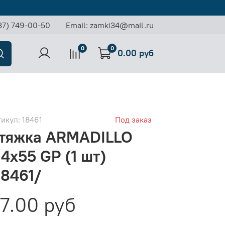
37) 749-00-50
Email: zamki34@mail.ru
0
0
0.00 руб
тикул:
18461
Под заказ
тяжка ARMADILLO
4х55 GP (1 шт)
18461/
7.00 руб