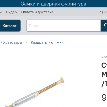
Замки и дверная фурнитура
и
Видео
Оплата и доставка
+7 (9
Каталог
 / Хозтовары
Квадраты / стяжки
Ар
С
М
/
9