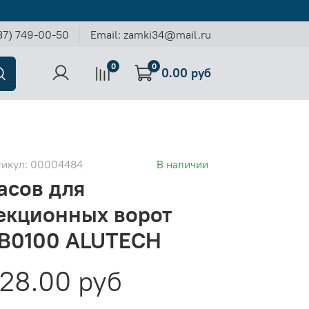
37) 749-00-50
Email: zamki34@mail.ru
0
0
0.00 руб
тикул:
00004484
В наличии
асов для
екционных ворот
B0100 ALUTECH
28.00 руб