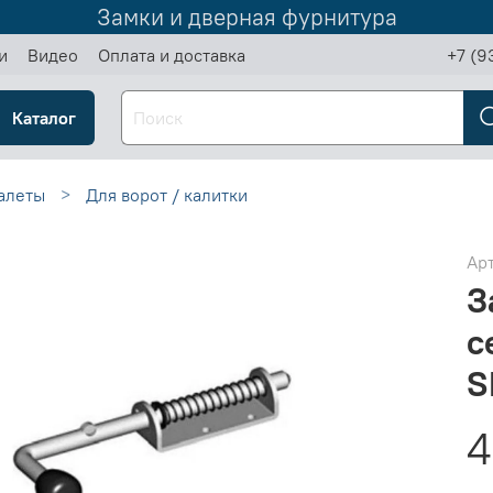
Замки и дверная фурнитура
и
Видео
Оплата и доставка
+7 (9
Каталог
алеты
Для ворот / калитки
Ар
З
с
S
4