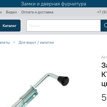
Замки и дверная фурнитура
и
Видео
Оплата и доставка
+7 (9
Каталог
алеты
Для ворот / калитки
Ар
З
К
ц
5