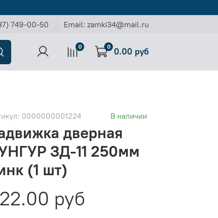
37) 749-00-50
Email: zamki34@mail.ru
0
0
0.00 руб
тикул:
0000000001224
В наличии
адвижка дверная
УНГУР ЗД-11 250мм
инк (1 шт)
22.00 руб