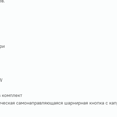
ов.
ри
W
в комплект
ческая самонаправляющаяся шарнирная кнопка с ка