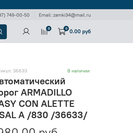
37) 749-00-50
Email: zamki34@mail.ru
0
0
0.00 руб
тикул:
36633
В наличии
втоматический
орог ARMADILLO
ASY CON ALETTE
SAL A /830 /36633/
980.00 руб