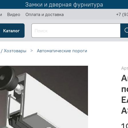
Замки и дверная фурнитура
и
Видео
Оплата и доставка
+7 (9
Каталог
 / Хозтовары
Автоматические пороги
Ар
А
п
E
A
1